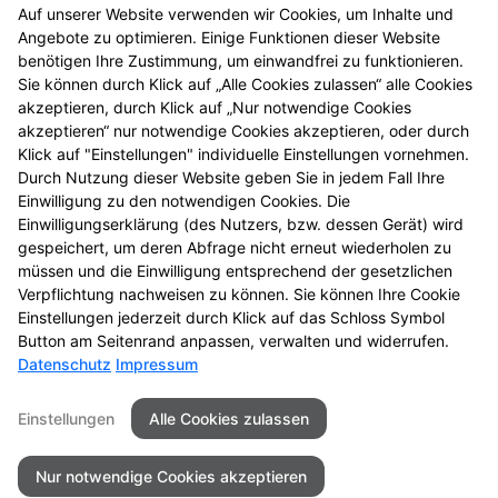
Verbandkasten, Haus- und
Auf unserer Website verwenden wir Cookies, um Inhalte und
Reiseapotheke
Angebote zu optimieren. Einige Funktionen dieser Website
benötigen Ihre Zustimmung, um einwandfrei zu funktionieren.
Sie können durch Klick auf „Alle Cookies zulassen“ alle Cookies
Vorträge und Seminare
akzeptieren, durch Klick auf „Nur notwendige Cookies
akzeptieren“ nur notwendige Cookies akzeptieren, oder durch
Klick auf "Einstellungen" individuelle Einstellungen vornehmen.
Warenlager
Durch Nutzung dieser Website geben Sie in jedem Fall Ihre
Einwilligung zu den notwendigen Cookies. Die
Wellness-Produkte
Einwilligungserklärung (des Nutzers, bzw. dessen Gerät) wird
gespeichert, um deren Abfrage nicht erneut wiederholen zu
müssen und die Einwilligung entsprechend der gesetzlichen
Wunden
Verpflichtung nachweisen zu können. Sie können Ihre Cookie
Einstellungen jederzeit durch Klick auf das Schloss Symbol
Button am Seitenrand anpassen, verwalten und widerrufen.
Datenschutz
Impressum
Seitenübersicht
Kontakt
Impressum
Einstellungen
Alle Cookies zulassen
Datenschutz
Barrierefreiheit
Nur notwendige Cookies akzeptieren
© 2026 Apotheke Lingenfeld