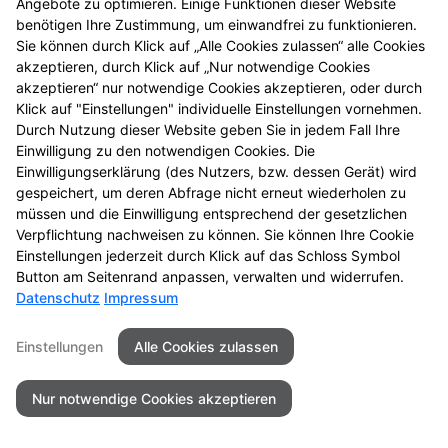
Zum Schutz Ihrer Anfragen/Vorbestellungen über das
Angebote zu optimieren. Einige Funktionen dieser Website
Internetformular verwenden wir den Dienst
benötigen Ihre Zustimmung, um einwandfrei zu funktionieren.
Sie können durch Klick auf „Alle Cookies zulassen“ alle Cookies
Buchstaben-CAPTCHA des Unternehmens BCF GmbH
akzeptieren, durch Klick auf „Nur notwendige Cookies
(
https://www.b-cf.de/
). Die Abfrage dient der
akzeptieren“ nur notwendige Cookies akzeptieren, oder durch
Unterscheidung, ob die Eingabe durch einen
Klick auf "Einstellungen" individuelle Einstellungen vornehmen.
Menschen oder missbräuchlich durch automatisierte,
Durch Nutzung dieser Website geben Sie in jedem Fall Ihre
maschinelle Verarbeitung (Bots) erfolgt. Das CAPTCHA
Einwilligung zu den notwendigen Cookies. Die
verwendet keine Cookies.
Einwilligungserklärung (des Nutzers, bzw. dessen Gerät) wird
gespeichert, um deren Abfrage nicht erneut wiederholen zu
Cookie Zustimmung
müssen und die Einwilligung entsprechend der gesetzlichen
Verpflichtung nachweisen zu können. Sie können Ihre Cookie
Auf unserer Website verwenden wir Cookies, um
Einstellungen jederzeit durch Klick auf das Schloss Symbol
Inhalte und Angebote zu optimieren. Einige
Button am Seitenrand anpassen, verwalten und widerrufen.
Funktionen dieser Website benötigen Ihre
Datenschutz
Impressum
Zustimmung, um einwandfrei zu funktionieren. Sie
können durch Klick auf „Alle Cookies zulassen“ alle
Einstellungen
Alle Cookies zulassen
Cookies akzeptieren, durch Klick auf „Nur notwendige
Cookies akzeptieren“ nur notwendige Cookies
Nur notwendige Cookies akzeptieren
akzeptieren, oder durch Klick auf "Einstellungen"
individuelle Einstellungen vornehmen. Durch Nutzung