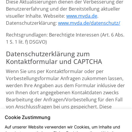
Diese Aktualisierungen dienen der Verbesserung der
Benutzererfahrung und der Bereitstellung aktueller
visueller Inhalte. Webseite:
www.mvda.de
.
Datenschutzerklärung:
www.mvda.de/datenschutz/
Rechtsgrundlagen: Berechtigte Interessen (Art. 6 Abs.
1 S. 1 lit. f) DSGVO)
Datenschutzerklärung zum
Kontaktformular und CAPTCHA
Wenn Sie uns per Kontaktformular oder per
Vorbestellungsformular Anfragen zukommen lassen,
werden Ihre Angaben aus dem Formular inklusive der
von Ihnen dort angegebenen Kontaktdaten zwecks
Bearbeitung der Anfragen/Vorbestellung für den Fall
von Anschlussfragen bei uns gespeichert. Diese
Daten geben wir nicht ohne Ihre Einwilligung weiter.
Cookie Zustimmung
Einsatz von Buchstaben-CAPTCHA „captcha-image“
Auf unserer Website verwenden wir Cookies, um Inhalte und