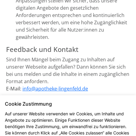
Anpassungen stellen wir sicher, dass unsere
digitalen Angebote den gesetzlichen
Anforderungen entsprechen und kontinuierlich
verbessert werden, um eine hohe Zugänglichkeit
und Sicherheit für alle Nutzer:innen zu
gewährleisten.
Feedback und Kontakt
Sind Ihnen Mängel beim Zugang zu Inhalten auf
unserer Webseite aufgefallen? Dann können Sie sich
bei uns melden und die Inhalte in einem zugänglichen
Format anfordern.
E-Mail:
info@apotheke-lingenfeld.de
Zuständige Marktüberwachungsbehörde:
Cookie Zustimmung
Marktüberwachungsstelle der Länder für die
Auf unserer Website verwenden wir Cookies, um Inhalte und
Barrierefreiheit von Produkten und Dienstleistungen
Angebote zu optimieren. Einige Funktionen dieser Website
(MLBF) in Magdeburg, Sachsen-Anhalt.
benötigen Ihre Zustimmung, um einwandfrei zu funktionieren.
Sie können durch Klick auf „Alle Cookies zulassen“ alle Cookies